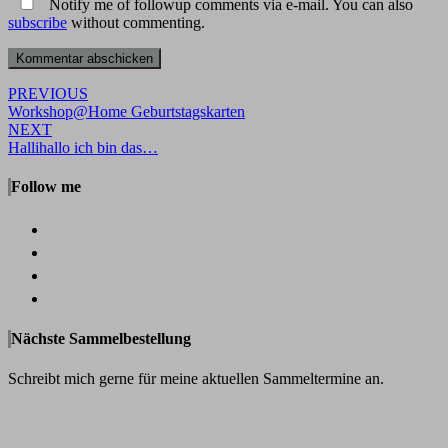
Notify me of followup comments via e-mail. You can also
subscribe
without commenting.
Post
PREVIOUS
Workshop@Home Geburtstagskarten
navigation
NEXT
Hallihallo ich bin das…
Follow me
Nächste Sammelbestellung
Schreibt mich gerne für meine aktuellen Sammeltermine an.