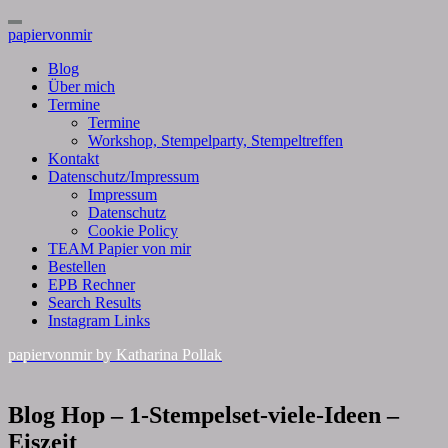
Toggle
papiervonmir
Navigation
Blog
Über mich
Termine
Termine
Workshop, Stempelparty, Stempeltreffen
Kontakt
Datenschutz/Impressum
Impressum
Datenschutz
Cookie Policy
TEAM Papier von mir
Bestellen
EPB Rechner
Search Results
Instagram Links
papiervonmir
by Katharina Pollak
Blog
Blog Hop – 1-Stempelset-viele-Ideen –
Hop
Eiszeit
–