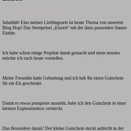
1-
Stempelset-
Comments
By
papiervonmir
|
28. April 2021
|
2 comments
viele-
Ideen
Juhuhhh! Eins meiner Lieblingssets ist heute Thema von unserem
–
Blog Hop! Das Stempelset „Eiszeit“ mit der dazu passenden Stanze
Eiszeit
Eistüte.
Ich habe schon einige Projekte damit gemacht und mein neustes
möchte ich euch heute vorstellen.
Meine Freundin hatte Geburtstag und ich hab Ihr einen Gutschein
für ein Eis geschenkt.
Damit es etwas pompöser aussieht, habe ich den Gutschein in einer
kleinen Explosionsbox versteckt.
Das Besondere daran? Der kleine Gutschein steckt aufrecht in der