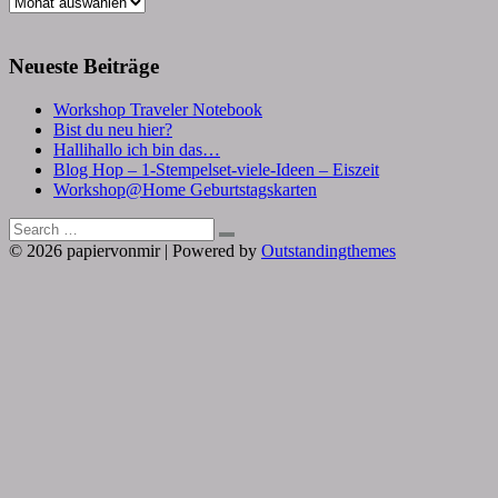
Archive
Neueste Beiträge
Workshop Traveler Notebook
Bist du neu hier?
Hallihallo ich bin das…
Blog Hop – 1-Stempelset-viele-Ideen – Eiszeit
Workshop@Home Geburtstagskarten
Search
Search
for:
© 2026 papiervonmir | Powered by
Outstandingthemes