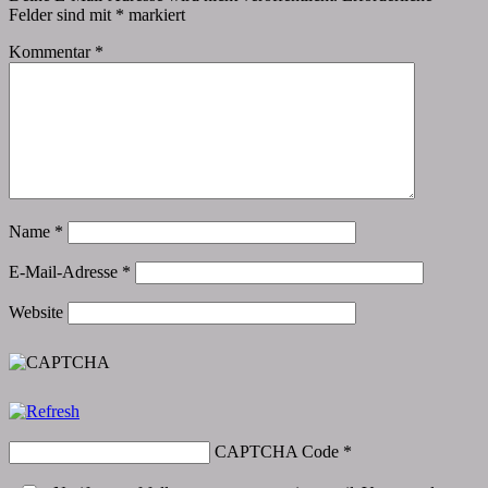
Felder sind mit
*
markiert
Kommentar
*
Name
*
E-Mail-Adresse
*
Website
CAPTCHA Code
*