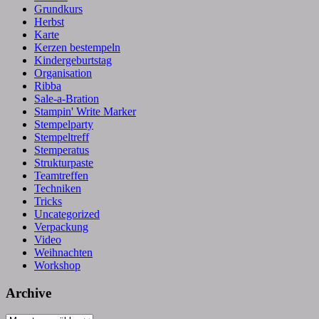
Grundkurs
Herbst
Karte
Kerzen bestempeln
Kindergeburtstag
Organisation
Ribba
Sale-a-Bration
Stampin' Write Marker
Stempelparty
Stempeltreff
Stemperatus
Strukturpaste
Teamtreffen
Techniken
Tricks
Uncategorized
Verpackung
Video
Weihnachten
Workshop
Archive