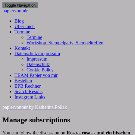
Toggle Navigation
papiervonmir
Blog
Über mich
Termine
Termine
Workshop, Stempelparty, Stempeltreffen
Kontakt
Datenschutz/Impressum
Impressum
Datenschutz
Cookie Policy
TEAM Papier von mir
Bestellen
EPB Rechner
Search Results
Instagram Links
papiervonmir
by Katharina Pollak
Manage
Manage subscriptions
subscriptions
You can follow the discussion on
Rosa…rosa… und ein bisschen