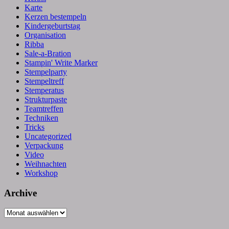
Karte
Kerzen bestempeln
Kindergeburtstag
Organisation
Ribba
Sale-a-Bration
Stampin' Write Marker
Stempelparty
Stempeltreff
Stemperatus
Strukturpaste
Teamtreffen
Techniken
Tricks
Uncategorized
Verpackung
Video
Weihnachten
Workshop
Archive
Archive