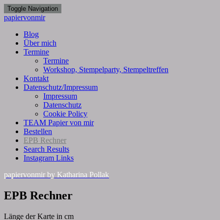
Toggle Navigation
papiervonmir
Blog
Über mich
Termine
Termine
Workshop, Stempelparty, Stempeltreffen
Kontakt
Datenschutz/Impressum
Impressum
Datenschutz
Cookie Policy
TEAM Papier von mir
Bestellen
EPB Rechner
Search Results
Instagram Links
papiervonmir
by Katharina Pollak
EPB
EPB Rechner
Rechner
Länge der Karte in cm