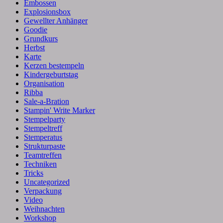
Embossen
Explosionsbox
Gewellter Anhänger
Goodie
Grundkurs
Herbst
Karte
Kerzen bestempeln
Kindergeburtstag
Organisation
Ribba
Sale-a-Bration
Stampin' Write Marker
Stempelparty
Stempeltreff
Stemperatus
Strukturpaste
Teamtreffen
Techniken
Tricks
Uncategorized
Verpackung
Video
Weihnachten
Workshop