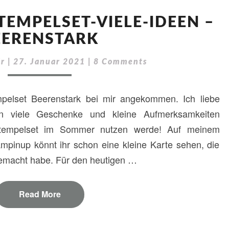
BLOG
TEMPELSET-VIELE-IDEEN –
HOP
–
EERENSTARK
1-
STEMPELSET-
Comments
ir
|
27. Januar 2021
|
8 Comments
VIELE-
IDEEN
mpelset Beerenstark bei mir angekommen. Ich liebe
–
BEERENSTARK
 viele Geschenke und kleine Aufmerksamkeiten
s Stempelset im Sommer nutzen werde! Auf meinem
ampinup könnt ihr schon eine kleine Karte sehen, die
gemacht habe. Für den heutigen …
Read More
Read More