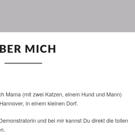
ÜBER
BER MICH
MICH
ifach Mama (mit zwei Katzen, einem Hund und Mann)
 Hannover, in einem kleinen Dorf.
emonstratorin und bei mir kannst Du direkt die tollen
en.