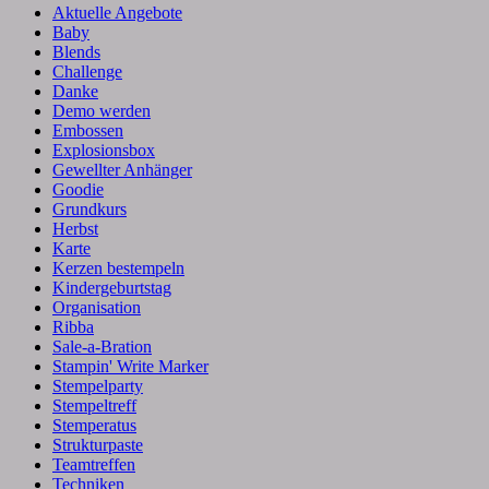
Aktuelle Angebote
Baby
Blends
Challenge
Danke
Demo werden
Embossen
Explosionsbox
Gewellter Anhänger
Goodie
Grundkurs
Herbst
Karte
Kerzen bestempeln
Kindergeburtstag
Organisation
Ribba
Sale-a-Bration
Stampin' Write Marker
Stempelparty
Stempeltreff
Stemperatus
Strukturpaste
Teamtreffen
Techniken