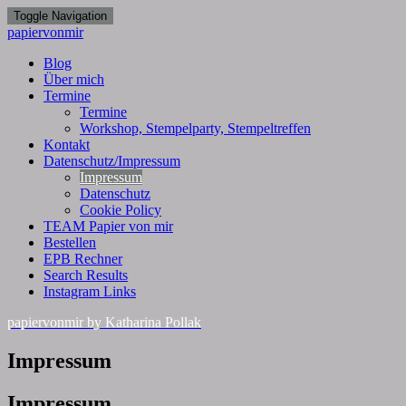
Toggle Navigation
papiervonmir
Blog
Über mich
Termine
Termine
Workshop, Stempelparty, Stempeltreffen
Kontakt
Datenschutz/Impressum
Impressum
Datenschutz
Cookie Policy
TEAM Papier von mir
Bestellen
EPB Rechner
Search Results
Instagram Links
papiervonmir
by Katharina Pollak
Impressum
Impressum
Impressum