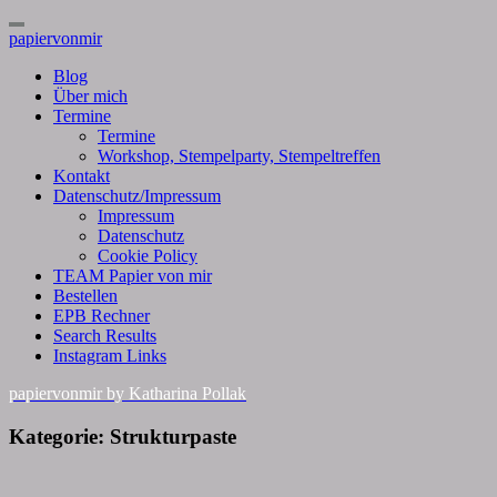
Toggle
papiervonmir
Navigation
Blog
Über mich
Termine
Termine
Workshop, Stempelparty, Stempeltreffen
Kontakt
Datenschutz/Impressum
Impressum
Datenschutz
Cookie Policy
TEAM Papier von mir
Bestellen
EPB Rechner
Search Results
Instagram Links
papiervonmir
by Katharina Pollak
Kategorie:
Strukturpaste