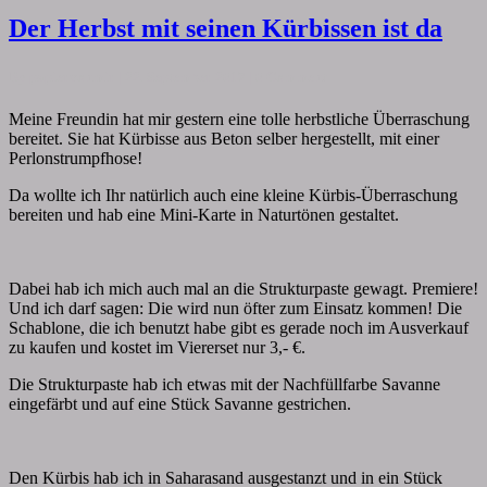
Der
Der Herbst mit seinen Kürbissen ist da
Herbst
mit
Comments
By
papiervonmir
|
22. September 2017
|
0 Comment
seinen
Kürbissen
Meine Freundin hat mir gestern eine tolle herbstliche Überraschung
ist
bereitet. Sie hat Kürbisse aus Beton selber hergestellt, mit einer
da
Perlonstrumpfhose!
Da wollte ich Ihr natürlich auch eine kleine Kürbis-Überraschung
bereiten und hab eine Mini-Karte in Naturtönen gestaltet.
Dabei hab ich mich auch mal an die Strukturpaste gewagt. Premiere!
Und ich darf sagen: Die wird nun öfter zum Einsatz kommen! Die
Schablone, die ich benutzt habe gibt es gerade noch im Ausverkauf
zu kaufen und kostet im Viererset nur 3,- €.
Die Strukturpaste hab ich etwas mit der Nachfüllfarbe Savanne
eingefärbt und auf eine Stück Savanne gestrichen.
Den Kürbis hab ich in Saharasand ausgestanzt und in ein Stück