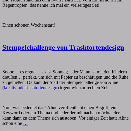
Regentropfen, das nenne ich mal ein vielseitiges Set!
Einen schönen Wochenstart!
Stempelchallenge
Stempelchallenge von Trashtortendesign
von
Trashtortendesign
Comments
By
papiervonmir
|
5. November 2017
|
1 comment
Soooo… es regnet …es ist Sonntag…der Mann ist mit den Kindern
draußen… perfekt, um sich mit Papier zu beschäftigen und die Ruhe
zu genießen. Da kam der Start der Stempelchallenge von Aline
(
kreativ mit Trashtortendesign
) irgendwie zur rechten Zeit.
Nun, was bedeutet das? Aline veröffentlicht einen Begriff, ein
Keyword oder ein Thema und jeder der mitmachen möchte, der
kann dann zu dem Thema sich austoben. Vor einiger Zeit hatte Aline
schon eine
…