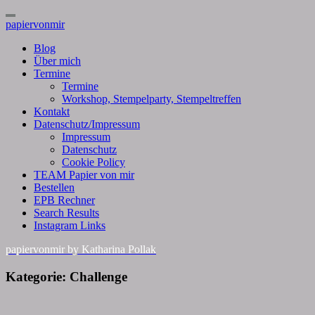
Toggle
papiervonmir
Navigation
Blog
Über mich
Termine
Termine
Workshop, Stempelparty, Stempeltreffen
Kontakt
Datenschutz/Impressum
Impressum
Datenschutz
Cookie Policy
TEAM Papier von mir
Bestellen
EPB Rechner
Search Results
Instagram Links
papiervonmir
by Katharina Pollak
Kategorie:
Challenge