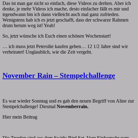
Das ist man gar nicht so einfach, diese Videos zu drehen. Aber ich
denke, je mehr Videos ich mache, desto einfacher fällt es mir und
irgendwann bin ich dann vielleicht auch mal ganz zufrieden.
Wenigstens hab ich es jetzt geschafft, dass der schwarze Rahmen
drum herum weg ist! Yeah!
So, jetzt wünsche ich Euch einen schönen Wochenstart!
… ich muss jetzt Petersilie kaufen gehen… 12 1/2 Jahre sind wir
verheiratet! Unglaublich, wie die Zeit vergeht.
November
November Rain – Stempelchallenge
Rain
–
Comments
By
papiervonmir
|
13. November 2017
|
0 Comment
Stempelchallenge
Es war wieder Sonntag und es gab den neuen Begriff von Aline zur
Stempelchallenge! Diesmal
Novemberrain.
Hier mein Beitrag
Die Tropfen sind aus dem Swirly Bird Set. Vom Einhornohr zum