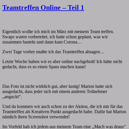
Teamtreffen
Teamtreffen Online – Teil 1
Online
–
Comments
By
papiervonmir
|
24. Mai 2020
|
2 comments
Teil
1
Eigentlich wollte ich mich im März mit meinem Team treffen.
Swaps waren vorbereitet, ich hatte schon geplant, was wir
zusammen basteln und dann kam Corona…
Zwei Tage vorher mußte ich das Teamtreffen absagen…
Letzte Woche haben wir es aber online nachgeholt! Ich hätte nicht
gedacht, dass es so einen Spass machen kann!
Das Foto ist nicht wirklich gut, aber lustig! Marion hatte sich
ausgedacht, dass jeder sich mit einem anderen Teilnehmer
„anguckt“.
Und da kommen wir auch schon zu der Aktion, die ich mir für das
Teamtreffen als Kreativen Punkt ausgedacht habe. Dafür hat Marion
nämlich ihren Screenshot verwendet!
Im Vorfeld hab ich jedem aus meinem Team eine „Mach was draus“