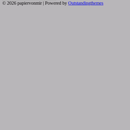
Search
for:
© 2026 papiervonmir | Powered by
Outstandingthemes