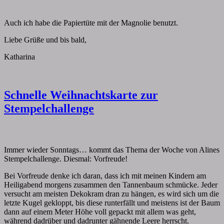
Auch ich habe die Papiertüte mit der Magnolie benutzt.
Liebe Grüße und bis bald,
Katharina
Schnelle
Schnelle Weihnachtskarte zur
Weihnachtskarte
Stempelchallenge
zur
Stempelchallenge
Comments
By
papiervonmir
|
5. Dezember 2017
|
0 Comment
Immer wieder Sonntags… kommt das Thema der Woche von Alines
Stempelchallenge. Diesmal: Vorfreude!
Bei Vorfreude denke ich daran, dass ich mit meinen Kindern am
Heiligabend morgens zusammen den Tannenbaum schmücke. Jeder
versucht am meisten Dekokram dran zu hängen, es wird sich um die
letzte Kugel gekloppt, bis diese runterfällt und meistens ist der Baum
dann auf einem Meter Höhe voll gepackt mit allem was geht,
während dadrüber und dadrunter gähnende Leere herrscht.