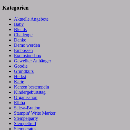
Kategorien
Aktuelle Angebote
Baby
Blends
Challenge
Danke
Demo werden
Embossen
Explosionsbox
Gewellter Anhänger
Goodie
Grundkurs
Herbst
Karte
Kerzen bestempeln
Kindergeburtstag
Organisation
Ribba
Sale-a-Bration
Stampin' Write Marker
Stempelparty
Stempeltreff
Stemperatus