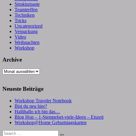
Strukturpaste
Teamtreffen
Techniken
Tricks
Uncategorized
Verpackung
Video
Weihnachten
Workshop
Archive
Archive
Neueste Beiträge
Workshop Traveler Notebook
Bist du neu hier?
Hallihallo ich bin das…
Blog Hop – 1-Stempelset-viele-Ideen – Eiszeit
Workshop@Home Geburtstagskarten
Search