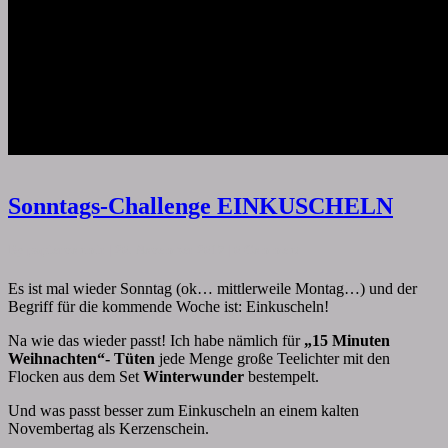
Sonntags-
Sonntags-Challenge EINKUSCHELN
Challenge
EINKUSCHELN
Comments
By
papiervonmir
|
20. November 2017
|
0 Comment
Es ist mal wieder Sonntag (ok… mittlerweile Montag…) und der
Begriff für die kommende Woche ist: Einkuscheln!
Na wie das wieder passt! Ich habe nämlich für
„15 Minuten
Weihnachten“- Tüten
jede Menge große Teelichter mit den
Flocken aus dem Set
Winterwunder
bestempelt.
Und was passt besser zum Einkuscheln an einem kalten
Novembertag als Kerzenschein.