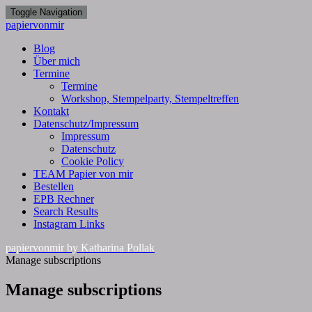
Toggle Navigation
papiervonmir
Blog
Über mich
Termine
Termine
Workshop, Stempelparty, Stempeltreffen
Kontakt
Datenschutz/Impressum
Impressum
Datenschutz
Cookie Policy
TEAM Papier von mir
Bestellen
EPB Rechner
Search Results
Instagram Links
papiervonmir
by Katharina Pollak
Manage subscriptions
Manage subscriptions