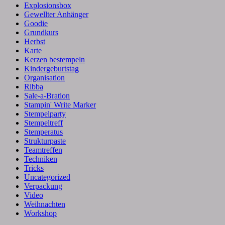
Explosionsbox
Gewellter Anhänger
Goodie
Grundkurs
Herbst
Karte
Kerzen bestempeln
Kindergeburtstag
Organisation
Ribba
Sale-a-Bration
Stampin' Write Marker
Stempelparty
Stempeltreff
Stemperatus
Strukturpaste
Teamtreffen
Techniken
Tricks
Uncategorized
Verpackung
Video
Weihnachten
Workshop