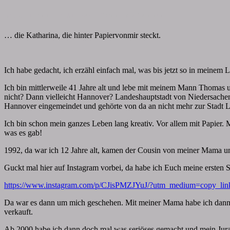
By
papiervonmir
|
9. Juni 2021
|
Comments
0 Comment
… die Katharina, die hinter Papiervonmir steckt.
Ich habe gedacht, ich erzähl einfach mal, was bis jetzt so in meine
Ich bin mittlerweile 41 Jahre alt und lebe mit meinem Mann Thomas un
nicht? Dann vielleicht Hannover? Landeshauptstadt von Niedersache
Hannover eingemeindet und gehörte von da an nicht mehr zur Stadt La
Ich bin schon mein ganzes Leben lang kreativ. Vor allem mit Papier
was es gab!
1992, da war ich 12 Jahre alt, kamen der Cousin von meiner Mama un
Guckt mal hier auf Instagram vorbei, da habe ich Euch meine ersten S
https://www.instagram.com/p/CJisPMZJYuJ/?utm_medium=copy_lin
Da war es dann um mich geschehen. Mit meiner Mama habe ich dann S
verkauft.
Ab 2000 habe ich dann doch mal was seriöses gemacht und mein Jurast