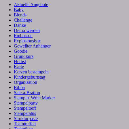
Aktuelle Angebote
Baby
Blends
Challenge
Danke
Demo werden
Embossen
Explosionsbox
Gewellter Anhänger
Goodie
Grundkurs
Herbst
Karte
Kerzen bestempeln
Kindergeburtstag
Organisation
Ribba
Sale-a-Bration
Stampin' Write Marker
Stempelparty
Stempeltreff
Stemperatus
Strukturpaste
Teamtreffen
Techniken