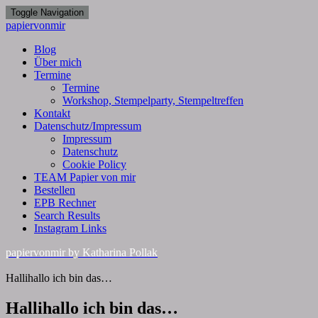
Toggle Navigation
papiervonmir
Blog
Über mich
Termine
Termine
Workshop, Stempelparty, Stempeltreffen
Kontakt
Datenschutz/Impressum
Impressum
Datenschutz
Cookie Policy
TEAM Papier von mir
Bestellen
EPB Rechner
Search Results
Instagram Links
papiervonmir
by Katharina Pollak
Hallihallo ich bin das…
Hallihallo ich bin das…