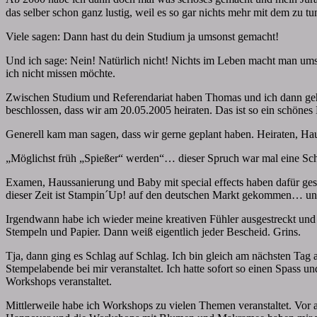
das selber schon ganz lustig, weil es so gar nichts mehr mit dem zu t
Viele sagen: Dann hast du dein Studium ja umsonst gemacht!
Und ich sage: Nein! Natürlich nicht! Nichts im Leben macht man umson
ich nicht missen möchte.
Zwischen Studium und Referendariat haben Thomas und ich dann gehei
beschlossen, dass wir am 20.05.2005 heiraten. Das ist so ein schön
Generell kam man sagen, dass wir gerne geplant haben. Heiraten, Ha
„Möglichst früh „Spießer“ werden“… dieser Spruch war mal eine Schl
Examen, Haussanierung und Baby mit special effects haben dafür ges
dieser Zeit ist Stampin´Up! auf den deutschen Markt gekommen… und 
Irgendwann habe ich wieder meine kreativen Fühler ausgestreckt und 
Stempeln und Papier. Dann weiß eigentlich jeder Bescheid. Grins.
Tja, dann ging es Schlag auf Schlag. Ich bin gleich am nächsten Tag 
Stempelabende bei mir veranstaltet. Ich hatte sofort so einen Spass u
Workshops veranstaltet.
Mittlerweile habe ich Workshops zu vielen Themen veranstaltet. Vor 