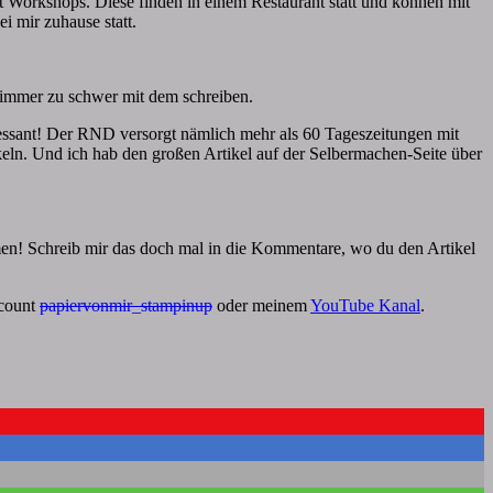
Workshops. Diese finden in einem Restaurant statt und können mit
 mir zuhause statt.
ch immer zu schwer mit dem schreiben.
eressant! Der RND versorgt nämlich mehr als 60 Tageszeitungen mit
eln. Und ich hab den großen Artikel auf der Selbermachen-Seite über
men! Schreib mir das doch mal in die Kommentare, wo du den Artikel
ccount
papiervonmir_stampinup
oder meinem
YouTube Kanal
.