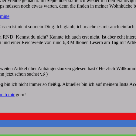
 Freude gemacht. Im September starte ich wieder mit den PlantNight 
 müssen noch etwas warten, denn die finden in meiner Wohnküche bei
rmine
.
rzfassen ist nicht so mein Ding. Ich glaub, ich mache es mir auch einfa
en RND. Kennst du nicht? Kannte ich auch erst nicht. Ist aber echt int
 und einer Reichweite von rund 6,8 Millionen Lesern am Tag mit Artik
 zweiten Artikel über Anhängerstanzen gelesen hast? Herzlich Willkom
ihn jetzt schon suchst 🙂 )
 bin ich nicht immer so fleißig. Aktueller bin ich auf meinem Insta A
reib mir
gern!