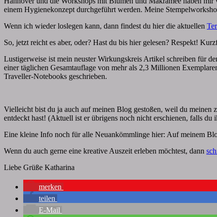
Hannover und die Workshops mit Blumen und Makramee haben mir viel
einem Hygienekonzept durchgeführt werden. Meine Stempelworkshops
Wenn ich wieder loslegen kann, dann findest du hier die aktuellen
Te
So, jetzt reicht es aber, oder? Hast du bis hier gelesen? Respekt! Ku
Lustigerweise ist mein neuster Wirkungskreis Artikel schreiben für d
einer täglichen Gesamtauflage von mehr als 2,3 Millionen Exemplaren
Traveller-Notebooks geschrieben.
Vielleicht bist du ja auch auf meinen Blog gestoßen, weil du meinen
entdeckt hast! (Aktuell ist er übrigens noch nicht erschienen, falls du 
Eine kleine Info noch für alle Neuankömmlinge hier: Auf meinem Blog
Wenn du auch gerne eine kreative Auszeit erleben möchtest, dann
sch
Liebe Grüße Katharina
merken
teilen
E-Mail