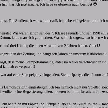
un hat, was ich jetzt mache. Ich habe es übrigens auch beendet 😉
st. Die Studienzeit war wundervoll, ich habe viel gelernt und mich we
ratet. Wir waren schon seit der 7. Klasse Freunde und seit 1998 ein 
es Datum, kann man sich gut merken. Was soll ich sagen… so haben wir
us und drei Kinder, die einen Abstand von 2 Jahren haben. Check!
agzeile in der Zeitung und hängt seit Jahren an unserem Kühlschrank.
orgt, dass meine Stempelsammlung leider im Keller verschwunden ist. 
ich hab es verpasst!!!
war auf einer Stempelparty eingeladen. Stempelpartys, die ich nun auch
als Demonstratorin eingestiegen. Ich bin nämlich nicht nur Spießer, s
nd wollte meine Begeisterung teilen, anderen bei Ihren kreativen Prozes
allem natürlich mit Papier und Stempeln, aber auch Bullet Journal, Ha