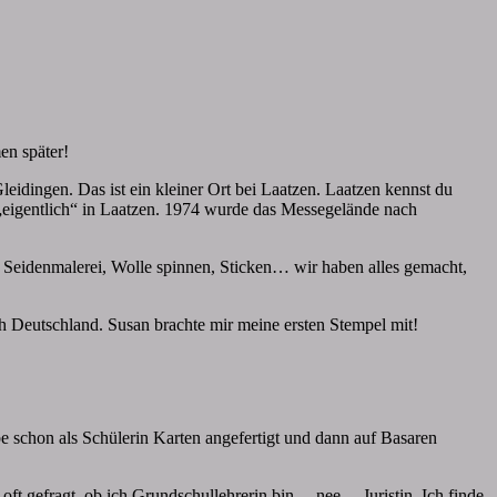
en später!
eidingen. Das ist ein kleiner Ort bei Laatzen. Laatzen kennst du
eigentlich“ in Laatzen. 1974 wurde das Messegelände nach
, Seidenmalerei, Wolle spinnen, Sticken… wir haben alles gemacht,
 Deutschland. Susan brachte mir meine ersten Stempel mit!
schon als Schülerin Karten angefertigt und dann auf Basaren
ft gefragt, ob ich Grundschullehrerin bin… nee… Juristin. Ich finde