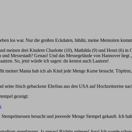
m Leben los war. Nur die großen Eckdaten, hihihi, meine Memoiren komm
d meinen drei Kindern Charlotte (10), Mathilda (9) und Henri (6) in Gl
n und Messestadt? Genau! Und das Messegelände von Hannover liegt „
atzen. So, jetzt würde ich sagen: du kennst auch Laatzen!
. Mit meiner Mama hab ich als Kind jede Menge Kurse besucht. Töpfern
d seine frisch gebackene Ehefrau aus den USA auf Hochzeitsreise nach
tempel gezeigt:
k
tempelmessen besucht und jeeeeede Menge Stempel gekauft. Ich habe 
udium angefangen. Ja genau! Richtig gelesen! Jura! Ich wurde schon o