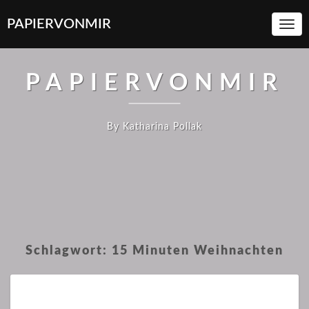
PAPIERVONMIR
Toggl
Navi
PAPIERVONMIR
By Katharina Pollak
Schlagwort:
15 Minuten Weihnachten