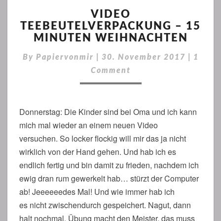
VIDEO
TEEBEUTELVERPACKU
VIDEO
–
TEEBEUTELVERPACKUNG – 15
15
MINUTEN WEIHNACHTEN
MINUTEN
Comme
WEIHNACHTEN
By
Papiervonmir
|
30. November 2017
|
1
Comment
Donnerstag: Die Kinder sind bei Oma und ich kann
mich mal wieder an einem neuen Video
versuchen. So locker flockig will mir das ja nicht
wirklich von der Hand gehen. Und hab ich es
endlich fertig und bin damit zu frieden, nachdem ich
ewig dran rum gewerkelt hab… stürzt der Computer
ab! Jeeeeeedes Mal! Und wie immer hab ich
es nicht zwischendurch gespeichert. Nagut, dann
halt nochmal. Übung macht den Meister, das muss