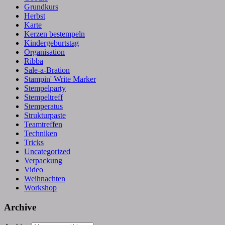
Grundkurs
Herbst
Karte
Kerzen bestempeln
Kindergeburtstag
Organisation
Ribba
Sale-a-Bration
Stampin' Write Marker
Stempelparty
Stempeltreff
Stemperatus
Strukturpaste
Teamtreffen
Techniken
Tricks
Uncategorized
Verpackung
Video
Weihnachten
Workshop
Archive