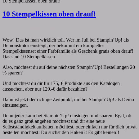
10 Stempelkissen oben drauf!
10 Stempelkissen oben drauf!
By
papiervonmir
|
26. Juni 2018
|
Comments
0 Comment
Wow! Das ist man wirklich toll. Wer im Juli bei Stampin’Up! als
Demonstrator einsteigt, der bekommt ein komplettes
Stempelkissenset einer Farbfamilie als Geschenk gratis oben drauf!
Das sind 10 Stempelkissen.
Also, möchtest du auf deine nächsten Stampin’Up! Bestellungen 20
% sparen?
Und möchtest du dir für 175,-€ Produkte aus den Katalogen
aussuchen, aber nur 129,-€ dafür bezahlen?
Dann ist jetzt der richtige Zeitpunkt, um bei Stampin’Up! als Demo
einzusteigen.
Denn jeder kann bei Stampin’Up! einsteigen und sparen. Egal, ob
du es ganz groß angehen möchtest und dir eine neue
Selbstständigkeit aufbauen möchtest, oder einfach nur für dich privat
bestellen möchtest! Du suchst den Haken?! Es gibt keinen!!