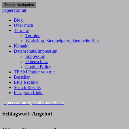
Toggle Navigation
papiervonmir
Blog
Über mich
Termine
Termine
Workshop, Stempelparty, Stempeltreffen
Kontakt
Datenschutz/Impressum
Impressum
Datenschutz
Cookie Policy
TEAM Papier von mir
Bestellen
EPB Rechner
Search Results
Instagram Links
papiervonmir
by Katharina Pollak
Schlagwort:
Angebot