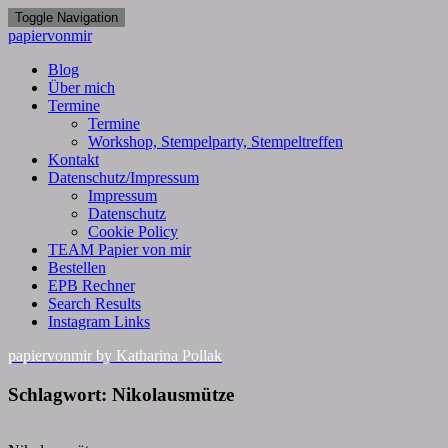
Toggle Navigation
papiervonmir
Blog
Über mich
Termine
Termine
Workshop, Stempelparty, Stempeltreffen
Kontakt
Datenschutz/Impressum
Impressum
Datenschutz
Cookie Policy
TEAM Papier von mir
Bestellen
EPB Rechner
Search Results
Instagram Links
papiervonmir
by Katharina Pollak
Schlagwort:
Nikolausmütze