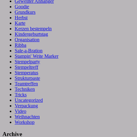
Gewellter Anhänger
Goodie
Grundkurs
Herbst
Karte
Kerzen bestempeln
Kindergeburtstag
Organisation
Ribba
Sale-a-Bration
Stampin' Write Marker
Stempelparty
Stempeltreff
Stemperatus
Strukturpaste
Teamtreffen
Techniken
Tricks
Uncategorized
Verpackung
Video
Weihnachten
Workshop
Archive