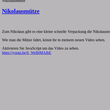
Nikolausmütze
Nikolausmütze
By
papiervonmir
|
6. Dezember 2017
|
Comments
0 Comment
Zum Nikolaus gibt es eine kleine schnelle Verpackung die Nikolausmüt
Wie man die Mütze faltet, könnt ihr in meinem neuen Video sehen.
Aktivieren Sie JavaScript um das Video zu sehen.
https://youtu.be/6_WeBtMAlbE