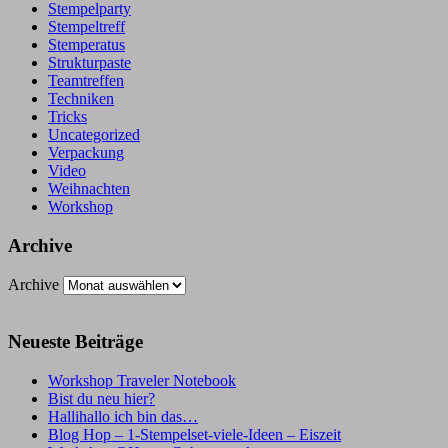
Stempelparty
Stempeltreff
Stemperatus
Strukturpaste
Teamtreffen
Techniken
Tricks
Uncategorized
Verpackung
Video
Weihnachten
Workshop
Archive
Archive
Neueste Beiträge
Workshop Traveler Notebook
Bist du neu hier?
Hallihallo ich bin das…
Blog Hop – 1-Stempelset-viele-Ideen – Eiszeit