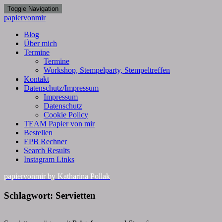
Toggle Navigation
papiervonmir
Blog
Über mich
Termine
Termine
Workshop, Stempelparty, Stempeltreffen
Kontakt
Datenschutz/Impressum
Impressum
Datenschutz
Cookie Policy
TEAM Papier von mir
Bestellen
EPB Rechner
Search Results
Instagram Links
papiervonmir
by Katharina Pollak
Schlagwort:
Servietten