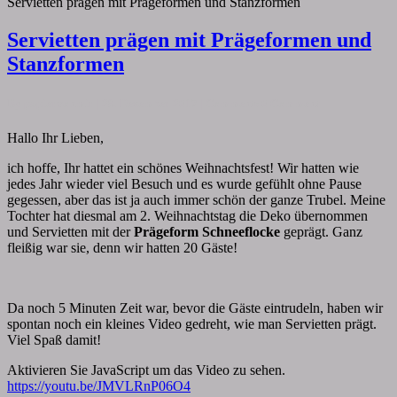
Servietten prägen mit Prägeformen und Stanzformen
Servietten prägen mit Prägeformen und
Stanzformen
By
papiervonmir
|
28. Dezember 2017
|
Comments
0 Comment
Hallo Ihr Lieben,
ich hoffe, Ihr hattet ein schönes Weihnachtsfest! Wir hatten wie
jedes Jahr wieder viel Besuch und es wurde gefühlt ohne Pause
gegessen, aber das ist ja auch immer schön der ganze Trubel. Meine
Tochter hat diesmal am 2. Weihnachtstag die Deko übernommen
und Servietten mit der
Prägeform Schneeflocke
geprägt. Ganz
fleißig war sie, denn wir hatten 20 Gäste!
Da noch 5 Minuten Zeit war, bevor die Gäste eintrudeln, haben wir
spontan noch ein kleines Video gedreht, wie man Servietten prägt.
Viel Spaß damit!
Aktivieren Sie JavaScript um das Video zu sehen.
https://youtu.be/JMVLRnP06O4