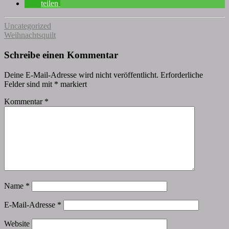
teilen
Uncategorized
Weihnachtsquilt
Schreibe einen Kommentar
Deine E-Mail-Adresse wird nicht veröffentlicht.
Erforderliche
Felder sind mit
*
markiert
Kommentar
*
Name
*
E-Mail-Adresse
*
Website