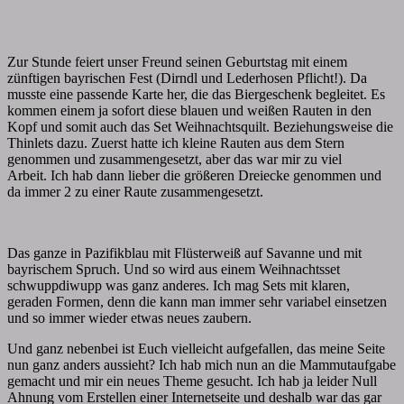
By
papiervonmir
|
21. Oktober 2017
|
Comments
0 Comment
Zur Stunde feiert unser Freund seinen Geburtstag mit einem
zünftigen bayrischen Fest (Dirndl und Lederhosen Pflicht!). Da
musste eine passende Karte her, die das Biergeschenk begleitet. Es
kommen einem ja sofort diese blauen und weißen Rauten in den
Kopf und somit auch das Set Weihnachtsquilt. Beziehungsweise die
Thinlets dazu. Zuerst hatte ich kleine Rauten aus dem Stern
genommen und zusammengesetzt, aber das war mir zu viel
Arbeit. Ich hab dann lieber die größeren Dreiecke genommen und
da immer 2 zu einer Raute zusammengesetzt.
Das ganze in Pazifikblau mit Flüsterweiß auf Savanne und mit
bayrischem Spruch. Und so wird aus einem Weihnachtsset
schwuppdiwupp was ganz anderes. Ich mag Sets mit klaren,
geraden Formen, denn die kann man immer sehr variabel einsetzen
und so immer wieder etwas neues zaubern.
Und ganz nebenbei ist Euch vielleicht aufgefallen, das meine Seite
nun ganz anders aussieht? Ich hab mich nun an die Mammutaufgabe
gemacht und mir ein neues Theme gesucht. Ich hab ja leider Null
Ahnung vom Erstellen einer Internetseite und deshalb war das gar