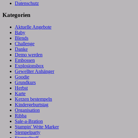
Datenschutz
Kategorien
Aktuelle Angebote
Baby
Blends
Challenge
Danke
Demo werden
Embossen
Explosionsbox
Gewellter Anhänger
Goodie
Grundkurs
Herbst
Karte
Kerzen bestempeln
Kindergeburtstag
Organisation
Ribba
Sale-a-Bration
Stampin' Write Marker
Stempelparty
Stempeltreff