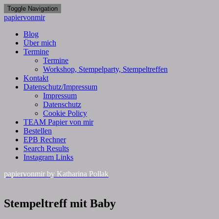
Toggle Navigation
papiervonmir
Blog
Über mich
Termine
Termine
Workshop, Stempelparty, Stempeltreffen
Kontakt
Datenschutz/Impressum
Impressum
Datenschutz
Cookie Policy
TEAM Papier von mir
Bestellen
EPB Rechner
Search Results
Instagram Links
papiervonmir
by Katharina Pollak
Stempeltreff
Stempeltreff mit Baby
mit
Baby