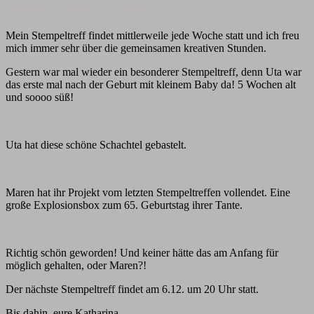
Comments
By
papiervonmir
|
30. November 2017
|
0 Comment
Mein Stempeltreff findet mittlerweile jede Woche statt und ich freu
mich immer sehr über die gemeinsamen kreativen Stunden.
Gestern war mal wieder ein besonderer Stempeltreff, denn Uta war
das erste mal nach der Geburt mit kleinem Baby da! 5 Wochen alt
und soooo süß!
Uta hat diese schöne Schachtel gebastelt.
Maren hat ihr Projekt vom letzten Stempeltreffen vollendet. Eine
große Explosionsbox zum 65. Geburtstag ihrer Tante.
Richtig schön geworden! Und keiner hätte das am Anfang für
möglich gehalten, oder Maren?!
Der nächste Stempeltreff findet am 6.12. um 20 Uhr statt.
Bis dahin, eure Katharina