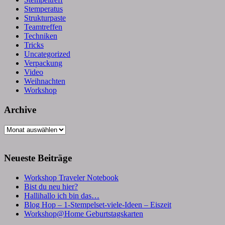
Stemperatus
Strukturpaste
Teamtreffen
Techniken
Tricks
Uncategorized
Verpackung
Video
Weihnachten
Workshop
Archive
Archive
Neueste Beiträge
Workshop Traveler Notebook
Bist du neu hier?
Hallihallo ich bin das…
Blog Hop – 1-Stempelset-viele-Ideen – Eiszeit
Workshop@Home Geburtstagskarten