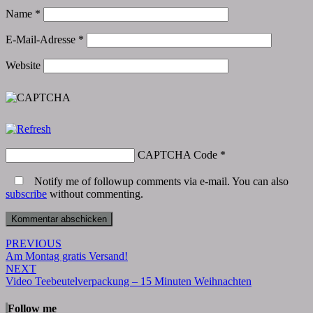
Name
*
E-Mail-Adresse
*
Website
CAPTCHA Code
*
Notify me of followup comments via e-mail. You can also
subscribe
without commenting.
Post
PREVIOUS
Am Montag gratis Versand!
navigation
NEXT
Video Teebeutelverpackung – 15 Minuten Weihnachten
Follow me