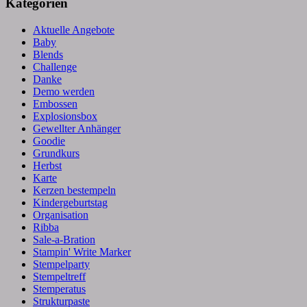
Kategorien
Aktuelle Angebote
Baby
Blends
Challenge
Danke
Demo werden
Embossen
Explosionsbox
Gewellter Anhänger
Goodie
Grundkurs
Herbst
Karte
Kerzen bestempeln
Kindergeburtstag
Organisation
Ribba
Sale-a-Bration
Stampin' Write Marker
Stempelparty
Stempeltreff
Stemperatus
Strukturpaste