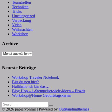
Teamtreffen
Techniken
Tricks
Uncategorized
Verpackung
Video
Weihnachten
Workshop
Archive
Archive
Neueste Beiträge
Workshop Traveler Notebook
Bist du neu hier?
Hallihallo ich bin das…
Blog Hop – 1-Stempelset-viele-Ideen – Eiszeit
Workshop@Home Geburtstagskarten
Search
Search
for:
© 2026 papiervonmir | Powered by
Outstandingthemes