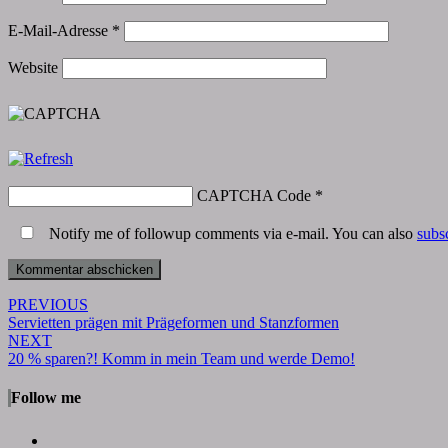
E-Mail-Adresse
*
Website
CAPTCHA Code
*
Notify me of followup comments via e-mail. You can also
subs
Post
PREVIOUS
Servietten prägen mit Prägeformen und Stanzformen
navigation
NEXT
20 % sparen?! Komm in mein Team und werde Demo!
Follow me