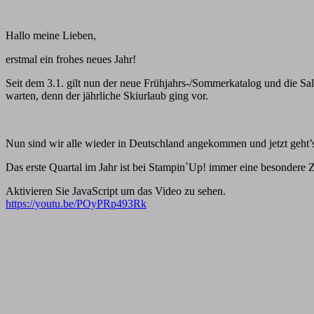
Comments
By
papiervonmir
|
10. Januar 2018
|
0 Comment
die
beste
Hallo meine Lieben,
Zeit
des
erstmal ein frohes neues Jahr!
Stampin’Up!
Jahres!
Seit dem 3.1. gilt nun der neue Frühjahrs-/Sommerkatalog und die Sal
warten, denn der jährliche Skiurlaub ging vor.
Nun sind wir alle wieder in Deutschland angekommen und jetzt geht’
Das erste Quartal im Jahr ist bei StampinˋUp! immer eine besondere Ze
Aktivieren Sie JavaScript um das Video zu sehen.
https://youtu.be/POyPRp493Rk