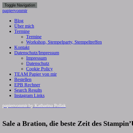
Toggle Navigation
papiervonmir
Blog
Über mich
Termine
Termine
Workshop, Stempelparty, Stempeltreffen
Kontakt
Datenschutz/Impressum
Impressum
Datenschutz
Cookie Policy
TEAM Papier von mir
Bestellen
EPB Rechner
Search Results
Instagram Links
papiervonmir
by Katharina Pollak
Sale
Sale a Bration, die beste Zeit des Stampin
a
Bration,