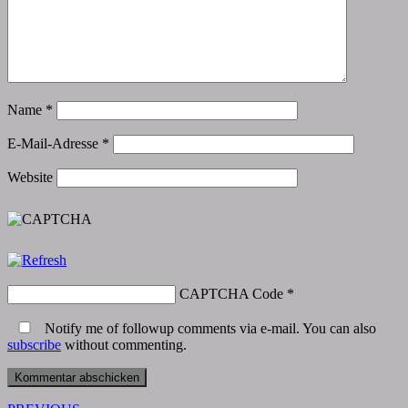
Name
*
E-Mail-Adresse
*
Website
CAPTCHA Code
*
Notify me of followup comments via e-mail. You can also
subscribe
without commenting.