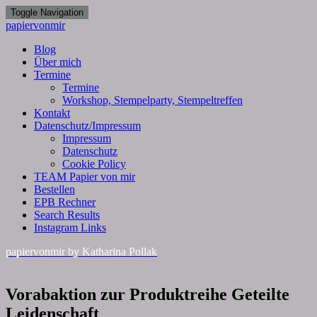
Toggle Navigation
papiervonmir
Blog
Über mich
Termine
Termine
Workshop, Stempelparty, Stempeltreffen
Kontakt
Datenschutz/Impressum
Impressum
Datenschutz
Cookie Policy
TEAM Papier von mir
Bestellen
EPB Rechner
Search Results
Instagram Links
papiervonmir
by Katharina Pollak
Vorabaktion
Vorabaktion zur Produktreihe Geteilte
zur
Leidenschaft
Produktreihe