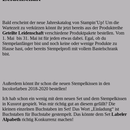
Geteilte
Leidenschaft
Comments
By
papiervonmir
|
1. Mai 2018
|
0 Comment
Bald erscheint der neue Jahreskatalog von Stampin’Up! Um die
Wartezeit zu verkürzen könnt ihr jetzt bereits aus der Produktreihe
Geteilte Leidenschaft
verschiedene Produktpakete bestellen. Vom
1. Mai bis 31. Mai ist für jeden etwas dabei. Egal, ob du
Stempelanfänger bist und noch keine oder wenige Produkte zu
Hause hast, oder bereits Stempelprofi mit vollem Bastelschrank
bist.
Außerdem könnt ihr schon die neuen Stempelkissen in den
Incolorfarben 2018-2020 bestellen!
Ich hab schon ein wenig mit dem neuen Set und dem Stempelkissen
in Kussrot gespielt. Was mir richtig gut an diesem gefällt? Die
kleinen einzelnen Buchstaben im Set! Das Wort „Einladung“ ist
Buchstaben für Buchstabe gestempelt. Das könnte dem Set
Labeler
Alpabeth
richtig Konkurrenz machen!