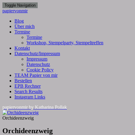
Toggle Navigation
papiervonmir
Blog
Über mich
Termine
Termine
Workshop, Stempelparty, Stempeltreffen
Kontakt
Datenschutz/Impressum
Impressum
Datenschutz
Cookie Policy
TEAM Papier von mir
Bestellen
EPB Rechner
Search Results
Instagram Links
papiervonmir
by Katharina Pollak
Orchideenzweig
Orchideenzweig