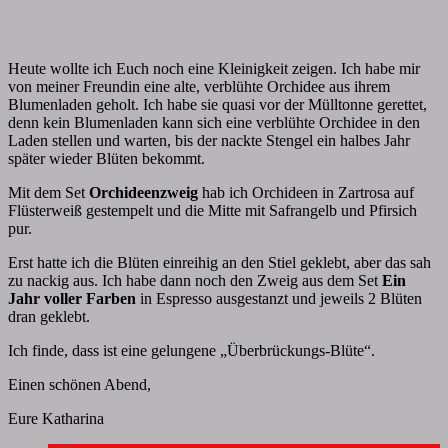
By
papiervonmir
|
8. Mai 2018
|
Comments
0 Comment
Heute wollte ich Euch noch eine Kleinigkeit zeigen. Ich habe mir
von meiner Freundin eine alte, verblühte Orchidee aus ihrem
Blumenladen geholt. Ich habe sie quasi vor der Mülltonne gerettet,
denn kein Blumenladen kann sich eine verblühte Orchidee in den
Laden stellen und warten, bis der nackte Stengel ein halbes Jahr
später wieder Blüten bekommt.
Mit dem Set
Orchideenzweig
hab ich Orchideen in Zartrosa auf
Flüsterweiß gestempelt und die Mitte mit Safrangelb und Pfirsich
pur.
Erst hatte ich die Blüten einreihig an den Stiel geklebt, aber das sah
zu nackig aus. Ich habe dann noch den Zweig aus dem Set
Ein
Jahr voller Farben
in Espresso ausgestanzt und jeweils 2 Blüten
dran geklebt.
Ich finde, dass ist eine gelungene „Überbrückungs-Blüte“.
Einen schönen Abend,
Eure Katharina