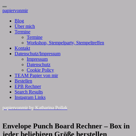
Toggle
papiervonmir
Navigation
Blog
Über mich
Termine
Termine
Workshop, Stempelparty, Stempeltreffen
Kontakt
Datenschutz/Impressum
Impressum
Datenschutz
Cookie Policy
TEAM Papier von mir
Bestellen
EPB Rechner
Search Results
Instagram Links
papiervonmir
by Katharina Pollak
Envelope
Envelope Punch Board Rechner – Box in
Punch
jeder beliebigen Größe herstellen
Board