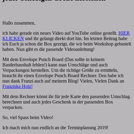
Rechner
–
Comments
By
papiervonmir
|
13. Dezember 2018
|
0 Comment
Box
in
Hallo zusammen,
jeder
beliebigen
ich habe gerade ein neues Video auf YouTube online gestellt.
HIER
Größe
KLICKEN
und ihr gelangt direkt dort hin. Im letzten Beitrag habe
herstellen
ich Euch ja schon die Box gezeigt, die wir beim Workshop gebastelt
haben. Nun gibt es die passende Videoanleitung!
Mit dem Envelope Punch Board (Das sollte in keinem
Bastlerhaushalt fehlen!) kann man Umschläge und auch
Verpackungen herstellen. Um die richtige Größe zu ermitteln,
braucht ihr einen Envelope Punch Board Rechner. Den habe ich
nun dank Franzi auch auf meinem Blog! Vielen, Vielen Dank an
Franziska Holz!
Mit dem Rechner könnt ihr für jede Karte den passenden Umschlag
berechnen und auch jedes Geschenk in der passenden Box
verpacken.
So, viel Spass beim Video!
Ich mach mich nun endlich an die Terminplanung 2019!