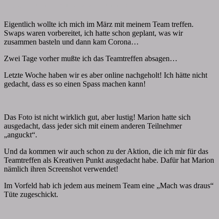
Comments
By
papiervonmir
|
24. Mai 2020
|
2 comments
Teil
1
Eigentlich wollte ich mich im März mit meinem Team treffen.
Swaps waren vorbereitet, ich hatte schon geplant, was wir
zusammen basteln und dann kam Corona…
Zwei Tage vorher mußte ich das Teamtreffen absagen…
Letzte Woche haben wir es aber online nachgeholt! Ich hätte nicht
gedacht, dass es so einen Spass machen kann!
Das Foto ist nicht wirklich gut, aber lustig! Marion hatte sich
ausgedacht, dass jeder sich mit einem anderen Teilnehmer
„anguckt“.
Und da kommen wir auch schon zu der Aktion, die ich mir für das
Teamtreffen als Kreativen Punkt ausgedacht habe. Dafür hat Marion
nämlich ihren Screenshot verwendet!
Im Vorfeld hab ich jedem aus meinem Team eine „Mach was draus“
Tüte zugeschickt.