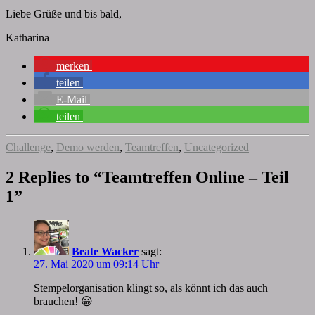
Liebe Grüße und bis bald,
Katharina
merken
teilen
E-Mail
teilen
Challenge
,
Demo werden
,
Teamtreffen
,
Uncategorized
2 Replies to “Teamtreffen Online – Teil
1”
Beate Wacker
sagt:
27. Mai 2020 um 09:14 Uhr
Stempelorganisation klingt so, als könnt ich das auch
brauchen! 😀