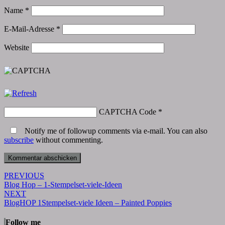
Name
*
E-Mail-Adresse
*
Website
CAPTCHA Code
*
Notify me of followup comments via e-mail. You can also
subscribe
without commenting.
Post
PREVIOUS
Blog Hop – 1-Stempelset-viele-Ideen
navigation
NEXT
BlogHOP 1Stempelset-viele Ideen – Painted Poppies
Follow me