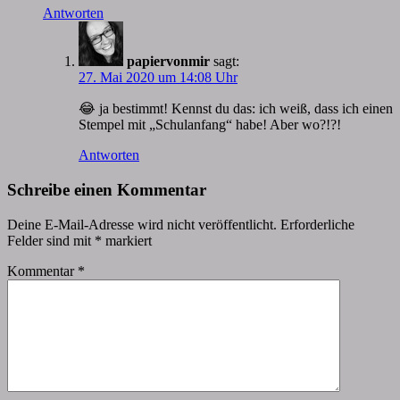
Antworten
papiervonmir
sagt:
27. Mai 2020 um 14:08 Uhr
😂 ja bestimmt! Kennst du das: ich weiß, dass ich einen
Stempel mit „Schulanfang“ habe! Aber wo?!?!
Antworten
Schreibe einen Kommentar
Deine E-Mail-Adresse wird nicht veröffentlicht.
Erforderliche
Felder sind mit
*
markiert
Kommentar
*