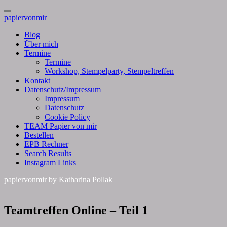
Toggle
papiervonmir
Navigation
Blog
Über mich
Termine
Termine
Workshop, Stempelparty, Stempeltreffen
Kontakt
Datenschutz/Impressum
Impressum
Datenschutz
Cookie Policy
TEAM Papier von mir
Bestellen
EPB Rechner
Search Results
Instagram Links
papiervonmir
by Katharina Pollak
Teamtreffen
Teamtreffen Online – Teil 1
Online
–