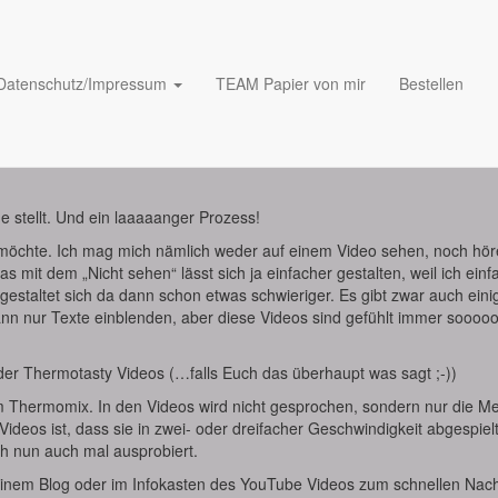
Datenschutz/Impressum
TEAM Papier von mir
Bestellen
e stellt. Und ein laaaaanger Prozess!
 möchte. Ich mag mich nämlich weder auf einem Video sehen, noch hör
as mit dem „Nicht sehen“ lässt sich ja einfacher gestalten, weil ich einf
estaltet sich da dann schon etwas schwieriger. Es gibt zwar auch eini
nn nur Texte einblenden, aber diese Videos sind gefühlt immer soooo
der Thermotasty Videos (…falls Euch das überhaupt was sagt ;-))
dem Thermomix. In den Videos wird nicht gesprochen, sondern nur die M
ideos ist, dass sie in zwei- oder dreifacher Geschwindigkeit abgespiel
ch nun auch mal ausprobiert.
einem Blog oder im Infokasten des YouTube Videos zum schnellen Nac