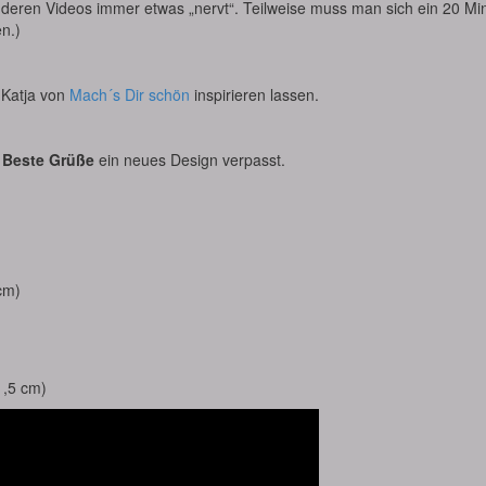
nderen Videos immer etwas „nervt“. Teilweise muss man sich ein 20 Mi
n.)
 Katja von
Mach´s Dir schön
inspirieren lassen.
t
Beste Grüße
ein neues Design verpasst.
cm)
1,5 cm)