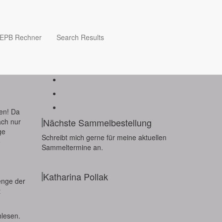
EPB Rechner
Search Results
Follow me
en! Da
Nächste Sammelbestellung
ach nur
ge
Schreibt mich gerne für meine aktuellen
o
Sammeltermine an.
Katharina Pollak
enge der
t
hlesen.