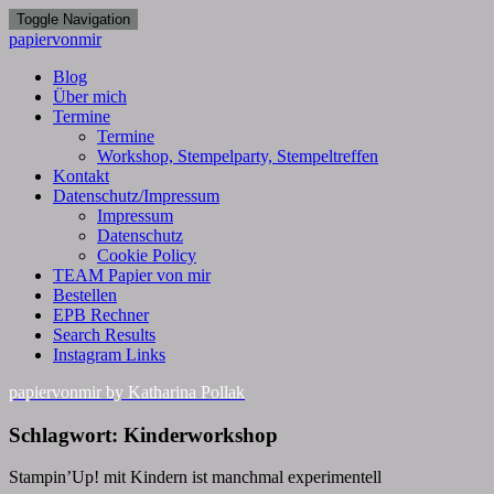
Toggle Navigation
papiervonmir
Blog
Über mich
Termine
Termine
Workshop, Stempelparty, Stempeltreffen
Kontakt
Datenschutz/Impressum
Impressum
Datenschutz
Cookie Policy
TEAM Papier von mir
Bestellen
EPB Rechner
Search Results
Instagram Links
papiervonmir
by Katharina Pollak
Schlagwort:
Kinderworkshop
Stampin’Up! mit Kindern ist manchmal experimentell