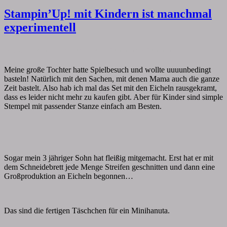
Stampin’Up! mit Kindern ist manchmal
experimentell
By
papiervonmir
|
2. Oktober 2017
|
Comments
0 Comment
Meine große Tochter hatte Spielbesuch und wollte uuuunbedingt
basteln! Natürlich mit den Sachen, mit denen Mama auch die ganze
Zeit bastelt. Also hab ich mal das Set mit den Eicheln rausgekramt,
dass es leider nicht mehr zu kaufen gibt. Aber für Kinder sind simple
Stempel mit passender Stanze einfach am Besten.
Sogar mein 3 jähriger Sohn hat fleißig mitgemacht. Erst hat er mit
dem Schneidebrett jede Menge Streifen geschnitten und dann eine
Großproduktion an Eicheln begonnen…
Das sind die fertigen Täschchen für ein Minihanuta.