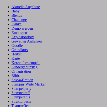
Aktuelle Angebote
Baby
Blends
Challenge
Danke
Demo werden
Embossen
Explosionsbox
Gewellter Anhänger
Goodie
Grundkurs
Herbst
Karte
Kerzen bestempeln
Kindergeburtstag
Organisation
Ribba
Sale-a-Bration
Stampin' Write Marker
Stempelparty
Stempeltreff
Stemperatus
Strukturpaste
Teamtreffen