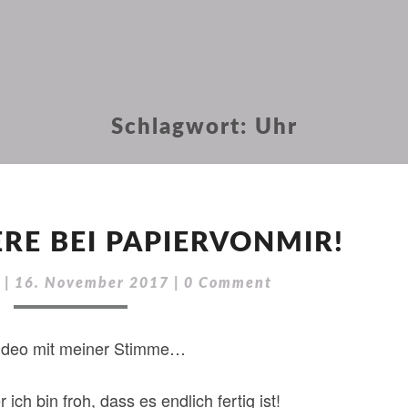
Schlagwort:
Uhr
VIDEOPREMIERE
RE BEI PAPIERVONMIR!
BEI
PAPIERVONMIR!
Comments
r
|
16. November 2017
|
0 Comment
ideo mit meiner Stimme…
 ich bin froh, dass es endlich fertig ist!