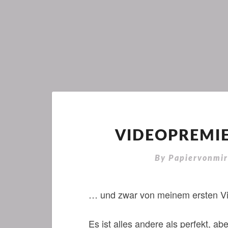
VIDEOPREMIE
By
Papiervonmi
… und zwar von meinem ersten V
Es ist alles andere als perfekt, aber