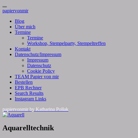
Toggle
papiervonmir
Navigation
Blog
Über mich
Termine
Termine
Workshop, Stempelparty, Stempeltreffen
Kontakt
Datenschutz/Impressum
Impressum
Datenschutz
Cookie Policy
TEAM Papier von mir
Bestellen
EPB Rechner
Search Results
Instagram Links
papiervonmir
by Katharina Pollak
Aquarelltechnik
Aquarelltechnik