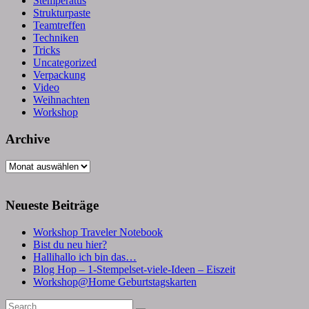
Stemperatus
Strukturpaste
Teamtreffen
Techniken
Tricks
Uncategorized
Verpackung
Video
Weihnachten
Workshop
Archive
Archive
Neueste Beiträge
Workshop Traveler Notebook
Bist du neu hier?
Hallihallo ich bin das…
Blog Hop – 1-Stempelset-viele-Ideen – Eiszeit
Workshop@Home Geburtstagskarten
Search