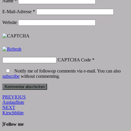
Name
*
E-Mail-Adresse
*
Website
CAPTCHA Code
*
Notify me of followup comments via e-mail. You can also
subscribe
without commenting.
Post
PREVIOUS
Auslaufliste
navigation
NEXT
Kirschblüte
Follow me