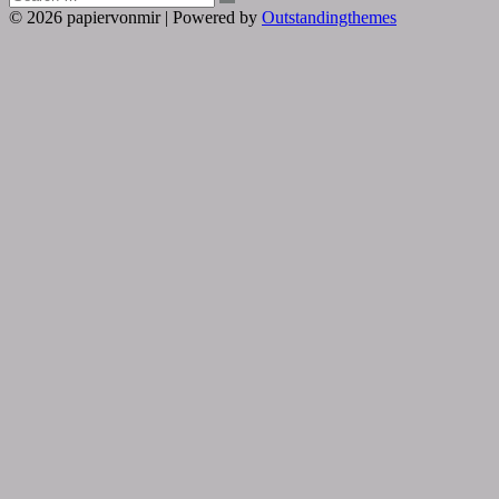
Search
for:
© 2026 papiervonmir | Powered by
Outstandingthemes