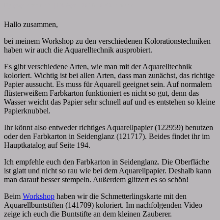
Comments
By
papiervonmir
|
13. April 2018
|
0 Comment
Hallo zusammen,
bei meinem Workshop zu den verschiedenen Kolorationstechniken
haben wir auch die Aquarelltechnik ausprobiert.
Es gibt verschiedene Arten, wie man mit der Aquarelltechnik
koloriert. Wichtig ist bei allen Arten, dass man zunächst, das richtige
Papier aussucht. Es muss für Aquarell geeignet sein. Auf normalem
flüsterweißem Farbkarton funktioniert es nicht so gut, denn das
Wasser weicht das Papier sehr schnell auf und es entstehen so kleine
Papierknubbel.
Ihr könnt also entweder richtiges Aquarellpapier (122959) benutzen
oder den Farbkarton in Seidenglanz (121717). Beides findet ihr im
Hauptkatalog auf Seite 194.
Ich empfehle euch den Farbkarton in Seidenglanz. Die Oberfläche
ist glatt und nicht so rau wie bei dem Aquarellpapier. Deshalb kann
man darauf besser stempeln. Außerdem glitzert es so schön!
Beim
Workshop
haben wir die Schmetterlingskarte mit den
Aquarellbuntstiften (141709) koloriert. Im nachfolgenden Video
zeige ich euch die Buntstifte an dem kleinen Zauberer.