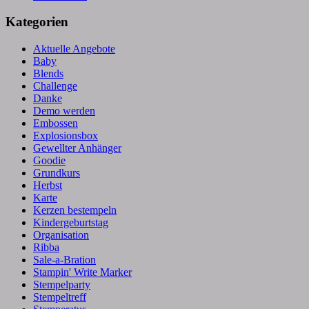
Kategorien
Aktuelle Angebote
Baby
Blends
Challenge
Danke
Demo werden
Embossen
Explosionsbox
Gewellter Anhänger
Goodie
Grundkurs
Herbst
Karte
Kerzen bestempeln
Kindergeburtstag
Organisation
Ribba
Sale-a-Bration
Stampin' Write Marker
Stempelparty
Stempeltreff