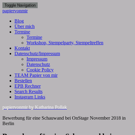
Toggle Navigation
papiervonmir
Blog
Über mich
Termine
Termine
Workshop, Stempelparty, Stempeltreffen
Kontakt
Datenschutz/Impressum
Impressum
Datenschutz
Cookie Policy
TEAM Papier von mir
Bestellen
EPB Rechner
Search Results
Instagram Links
papiervonmir
by Katharina Pollak
Bewerbung für eine Schauwand bei OnStage November 2018 in
Berlin