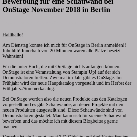
Bewerbung für eine Schauwand bei
OnStage November 2018 in Berlin
By
papiervonmir
|
18. August 2018
|
Comments
1 comment
Hallihallo!
Am Dienstag konnte ich mich für OnStage in Berlin anmelden!!
Juhuhhh! Innerhalb von 20 Minuten waren alle Plätze besetzt.
Wahnsinn!
Für die unter Euch, die mit OnStage nichts anfangen können:
OnStage ist eine Veranstaltung von Stampin´Up! auf der sich
Demonstratoren treffen. Zweimal im Jahr gibt es OnStage. Im
Frühjahr wird der neue Hauptkatalog vorgestellt und im Herbst der
Frühjahrs-/Sommerkatalog.
Bei OnStage werden also die neuen Produkte aus den Katalogen
vorgestellt und es gibt Schauwände, an denen Projekte mit den
neuen Produkten ausgestellt sind. Diese Schauwände sind von
Demonstratoren gestaltet. Man kann sich für so eine Schauwand
bewerben und das möchte ich mit diesem Blogbeitrag gerne
machen.
Vorgabe ist ein Layout, zwei 3-D Objekte und drei Kartenfronten.