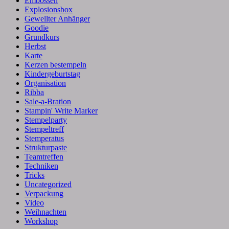
Embossen
Explosionsbox
Gewellter Anhänger
Goodie
Grundkurs
Herbst
Karte
Kerzen bestempeln
Kindergeburtstag
Organisation
Ribba
Sale-a-Bration
Stampin' Write Marker
Stempelparty
Stempeltreff
Stemperatus
Strukturpaste
Teamtreffen
Techniken
Tricks
Uncategorized
Verpackung
Video
Weihnachten
Workshop