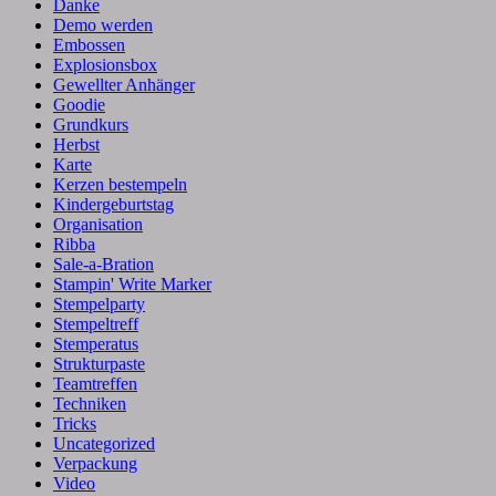
Danke
Demo werden
Embossen
Explosionsbox
Gewellter Anhänger
Goodie
Grundkurs
Herbst
Karte
Kerzen bestempeln
Kindergeburtstag
Organisation
Ribba
Sale-a-Bration
Stampin' Write Marker
Stempelparty
Stempeltreff
Stemperatus
Strukturpaste
Teamtreffen
Techniken
Tricks
Uncategorized
Verpackung
Video