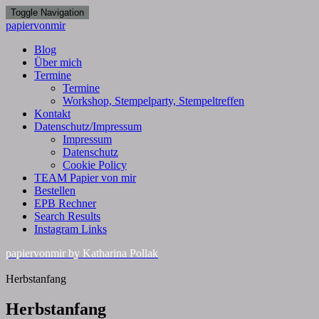
Toggle Navigation
papiervonmir
Blog
Über mich
Termine
Termine
Workshop, Stempelparty, Stempeltreffen
Kontakt
Datenschutz/Impressum
Impressum
Datenschutz
Cookie Policy
TEAM Papier von mir
Bestellen
EPB Rechner
Search Results
Instagram Links
papiervonmir
by Katharina Pollak
Herbstanfang
Herbstanfang