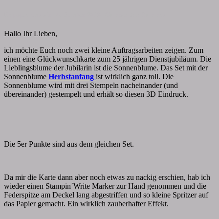
By
papiervonmir
|
4. Oktober 2018
|
Comments
0 Comment
Hallo Ihr Lieben,
ich möchte Euch noch zwei kleine Auftragsarbeiten zeigen. Zum
einen eine Glückwunschkarte zum 25 jährigen Dienstjubiläum. Die
Lieblingsblume der Jubilarin ist die Sonnenblume. Das Set mit der
Sonnenblume
Herbstanfang
ist wirklich ganz toll. Die
Sonnenblume wird mit drei Stempeln nacheinander (und
übereinander) gestempelt und erhält so diesen 3D Eindruck.
Die 5er Punkte sind aus dem gleichen Set.
Da mir die Karte dann aber noch etwas zu nackig erschien, hab ich
wieder einen Stampin´Write Marker zur Hand genommen und die
Federspitze am Deckel lang abgestriffen und so kleine Spritzer auf
das Papier gemacht. Ein wirklich zauberhafter Effekt.