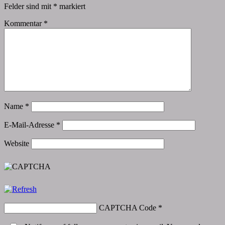
Felder sind mit
*
markiert
Kommentar
*
Name
*
E-Mail-Adresse
*
Website
CAPTCHA Code
*