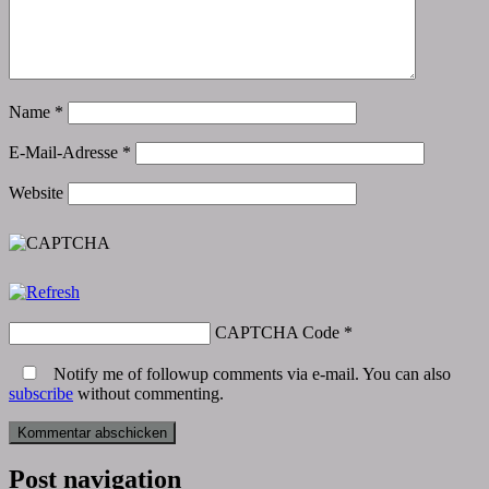
Name
*
E-Mail-Adresse
*
Website
CAPTCHA Code
*
Notify me of followup comments via e-mail. You can also
subscribe
without commenting.
Post navigation