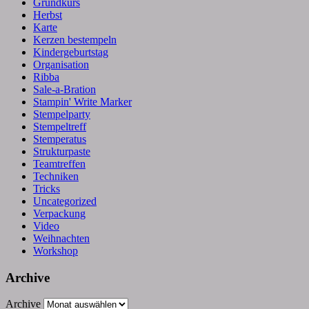
Grundkurs
Herbst
Karte
Kerzen bestempeln
Kindergeburtstag
Organisation
Ribba
Sale-a-Bration
Stampin' Write Marker
Stempelparty
Stempeltreff
Stemperatus
Strukturpaste
Teamtreffen
Techniken
Tricks
Uncategorized
Verpackung
Video
Weihnachten
Workshop
Archive
Archive