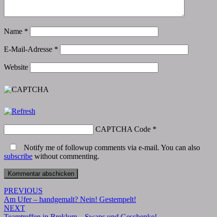
Name
*
E-Mail-Adresse
*
Website
CAPTCHA Code
*
Notify me of followup comments via e-mail. You can also
subscribe
without commenting.
Post
PREVIOUS
Am Ufer – handgemalt? Nein! Gestempelt!
navigation
NEXT
Teamtreffen in Breklum – Swaps und Geschenke!