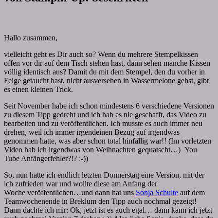
1:
Stempelkissen
Comments
By
papiervonmir
|
18. Januar 2018
|
0 Comment
von
Stampin
Hallo zusammen,
´Up!
beschriften
vielleicht geht es Dir auch so? Wenn du mehrere Stempelkissen
offen vor dir auf dem Tisch stehen hast, dann sehen manche Kissen
völlig identisch aus? Damit du mit dem Stempel, den du vorher in
Feige getaucht hast, nicht ausversehen in Wassermelone gehst, gibt
es einen kleinen Trick.
Seit November habe ich schon mindestens 6 verschiedene Versionen
zu diesem Tipp gedreht und ich hab es nie geschafft, das Video zu
bearbeiten und zu veröffentlichen. Ich musste es auch immer neu
drehen, weil ich immer irgendeinen Bezug auf irgendwas
genommen hatte, was aber schon total hinfällig war!! (Im vorletzten
Video hab ich irgendwas von Weihnachten gequatscht…) You
Tube Anfängerfehler?!? :-))
So, nun hatte ich endlich letzten Donnerstag eine Version, mit der
ich zufrieden war und wollte diese am Anfang der
Woche veröffentlichen…und dann hat uns
Sonja Schulte
auf dem
Teamwochenende in Breklum den Tipp auch nochmal gezeigt!
Dann dachte ich mir: Ok, jetzt ist es auch egal… dann kann ich jetzt