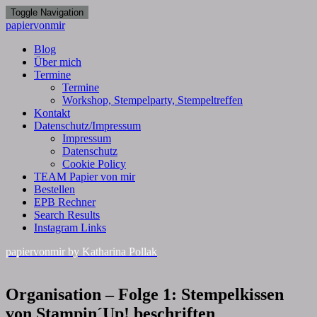
Toggle Navigation
papiervonmir
Blog
Über mich
Termine
Termine
Workshop, Stempelparty, Stempeltreffen
Kontakt
Datenschutz/Impressum
Impressum
Datenschutz
Cookie Policy
TEAM Papier von mir
Bestellen
EPB Rechner
Search Results
Instagram Links
papiervonmir
by Katharina Pollak
Organisation
Organisation – Folge 1: Stempelkissen
–
von Stampin´Up! beschriften
Folge