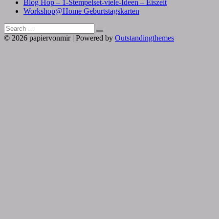
Blog Hop – 1-Stempelset-viele-Ideen – Eiszeit
Workshop@Home Geburtstagskarten
Search
Search
for:
© 2026 papiervonmir | Powered by
Outstandingthemes