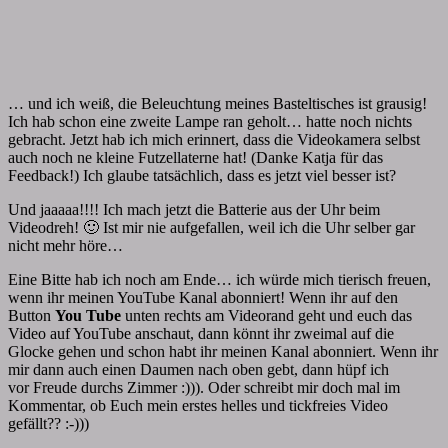
… und ich weiß, die Beleuchtung meines Basteltisches ist grausig!
Ich hab schon eine zweite Lampe ran geholt… hatte noch nichts
gebracht. Jetzt hab ich mich erinnert, dass die Videokamera selbst
auch noch ne kleine Futzellaterne hat! (Danke Katja für das
Feedback!) Ich glaube tatsächlich, dass es jetzt viel besser ist?
Und jaaaaa!!!! Ich mach jetzt die Batterie aus der Uhr beim
Videodreh! 🙂 Ist mir nie aufgefallen, weil ich die Uhr selber gar
nicht mehr höre…
Eine Bitte hab ich noch am Ende… ich würde mich tierisch freuen,
wenn ihr meinen YouTube Kanal abonniert! Wenn ihr auf den
Button
You Tube
unten rechts am Videorand geht und euch das
Video auf YouTube anschaut, dann könnt ihr zweimal auf die
Glocke gehen und schon habt ihr meinen Kanal abonniert. Wenn ihr
mir dann auch einen Daumen nach oben gebt, dann hüpf ich
vor Freude durchs Zimmer :))). Oder schreibt mir doch mal im
Kommentar, ob Euch mein erstes helles und tickfreies Video
gefällt?? :-)))