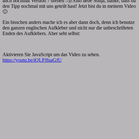
auch nochmal Version 7 drehen :-)) Also liebe Sonja, danke, dass du
den Tipp nochmal mit uns geteilt hast! Jetzt bist du in meinem Video
🙂
Ein bisschen anders mache ich es aber dann doch, denn ich benutze
den ganzen englischen Aufkleber und nicht nur die unbeschrifteten
Enden des Aufklebers. Aber seht selbst:
Aktivieren Sie JavaScript um das Video zu sehen.
https://youtu.be/iQLPJfuaGfU