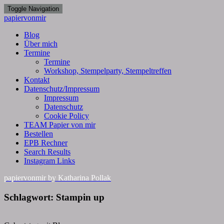
Toggle Navigation
papiervonmir
Blog
Über mich
Termine
Termine
Workshop, Stempelparty, Stempeltreffen
Kontakt
Datenschutz/Impressum
Impressum
Datenschutz
Cookie Policy
TEAM Papier von mir
Bestellen
EPB Rechner
Search Results
Instagram Links
papiervonmir
by Katharina Pollak
Schlagwort:
Stampin up