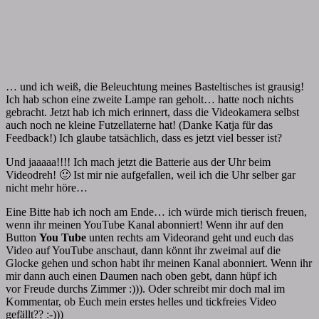
… und ich weiß, die Beleuchtung meines Basteltisches ist grausig!
Ich hab schon eine zweite Lampe ran geholt… hatte noch nichts
gebracht. Jetzt hab ich mich erinnert, dass die Videokamera selbst
auch noch ne kleine Futzellaterne hat! (Danke Katja für das
Feedback!) Ich glaube tatsächlich, dass es jetzt viel besser ist?
Und jaaaaa!!!! Ich mach jetzt die Batterie aus der Uhr beim
Videodreh! 🙂 Ist mir nie aufgefallen, weil ich die Uhr selber gar
nicht mehr höre…
Eine Bitte hab ich noch am Ende… ich würde mich tierisch freuen,
wenn ihr meinen YouTube Kanal abonniert! Wenn ihr auf den
Button
You Tube
unten rechts am Videorand geht und euch das
Video auf YouTube anschaut, dann könnt ihr zweimal auf die
Glocke gehen und schon habt ihr meinen Kanal abonniert. Wenn ihr
mir dann auch einen Daumen nach oben gebt, dann hüpf ich
vor Freude durchs Zimmer :))). Oder schreibt mir doch mal im
Kommentar, ob Euch mein erstes helles und tickfreies Video
gefällt?? :-)))