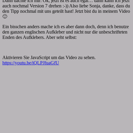
Dann dachte ich mir: Ok, jetzt ist es auch egal… dann kann ich jetzt
auch nochmal Version 7 drehen :-)) Also liebe Sonja, danke, dass du
den Tipp nochmal mit uns geteilt hast! Jetzt bist du in meinem Video
🙂
Ein bisschen anders mache ich es aber dann doch, denn ich benutze
den ganzen englischen Aufkleber und nicht nur die unbeschrifteten
Enden des Aufklebers. Aber seht selbst:
Aktivieren Sie JavaScript um das Video zu sehen.
https://youtu.be/iQLPJfuaGfU