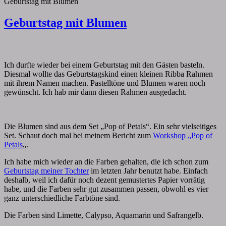
Geburtstag mit Blumen
Geburtstag mit Blumen
By
papiervonmir
|
3. September 2019
|
Comments
0 Comment
Ich durfte wieder bei einem Geburtstag mit den Gästen basteln.
Diesmal wollte das Geburtstagskind einen kleinen Ribba Rahmen
mit ihrem Namen machen. Pastelltöne und Blumen waren noch
gewünscht. Ich hab mir dann diesen Rahmen ausgedacht.
Die Blumen sind aus dem Set „Pop of Petals“. Ein sehr vielseitiges
Set. Schaut doch mal bei meinem Bericht zum
Workshop „Pop of
Petals
„.
Ich habe mich wieder an die Farben gehalten, die ich schon zum
Geburtstag meiner Tochter
im letzten Jahr benutzt habe. Einfach
deshalb, weil ich dafür noch dezent gemustertes Papier vorrätig
habe, und die Farben sehr gut zusammen passen, obwohl es vier
ganz unterschiedliche Farbtöne sind.
Die Farben sind Limette, Calypso, Aquamarin und Safrangelb.