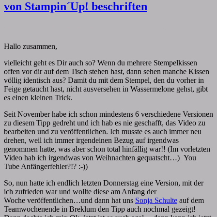
von Stampin´Up! beschriften
By
papiervonmir
|
18. Januar 2018
|
Comments
0 Comment
Hallo zusammen,
vielleicht geht es Dir auch so? Wenn du mehrere Stempelkissen
offen vor dir auf dem Tisch stehen hast, dann sehen manche Kissen
völlig identisch aus? Damit du mit dem Stempel, den du vorher in
Feige getaucht hast, nicht ausversehen in Wassermelone gehst, gibt
es einen kleinen Trick.
Seit November habe ich schon mindestens 6 verschiedene Versionen
zu diesem Tipp gedreht und ich hab es nie geschafft, das Video zu
bearbeiten und zu veröffentlichen. Ich musste es auch immer neu
drehen, weil ich immer irgendeinen Bezug auf irgendwas
genommen hatte, was aber schon total hinfällig war!! (Im vorletzten
Video hab ich irgendwas von Weihnachten gequatscht…) You
Tube Anfängerfehler?!? :-))
So, nun hatte ich endlich letzten Donnerstag eine Version, mit der
ich zufrieden war und wollte diese am Anfang der
Woche veröffentlichen…und dann hat uns
Sonja Schulte
auf dem
Teamwochenende in Breklum den Tipp auch nochmal gezeigt!