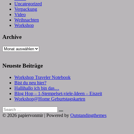
Uncategorized
Verpackung
Video
Weihnachten
Workshop
Archive
Archive
Neueste Beiträge
Workshop Traveler Notebook
Bist du neu hier?
Hallihallo ich bin das…
Blog Hop – 1-Stempelset-viele-Ideen – Eiszeit
Workshop@Home Geburtstagskarten
Search
Search
for:
© 2026 papiervonmir | Powered by
Outstandingthemes