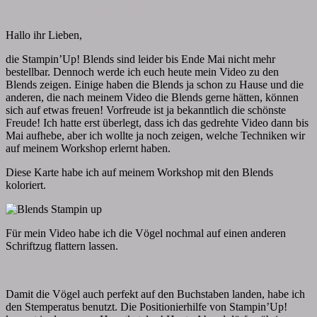
Comments
By
papiervonmir
|
6. April 2018
|
0 Comment
Hallo ihr Lieben,
die Stampin’Up! Blends sind leider bis Ende Mai nicht mehr
bestellbar. Dennoch werde ich euch heute mein Video zu den
Blends zeigen. Einige haben die Blends ja schon zu Hause und die
anderen, die nach meinem Video die Blends gerne hätten, können
sich auf etwas freuen! Vorfreude ist ja bekanntlich die schönste
Freude! Ich hatte erst überlegt, dass ich das gedrehte Video dann bis
Mai aufhebe, aber ich wollte ja noch zeigen, welche Techniken wir
auf meinem Workshop erlernt haben.
Diese Karte habe ich auf meinem Workshop mit den Blends
koloriert.
Für mein Video habe ich die Vögel nochmal auf einen anderen
Schriftzug flattern lassen.
Damit die Vögel auch perfekt auf den Buchstaben landen, habe ich
den Stemperatus benutzt. Die Positionierhilfe von Stampin’Up!