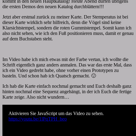
kommt in den neuen Hauptkatalog! Heute Abend dürfen übrigens
die ersten Demos den neuen Katalog durchblättern!!!
Jetzt aber erstmal zurück zu meiner Karte. Der Stemperatus ist bei
dieser Karte wirklich sehr hilfreich, denn die Vögel sind keine
Klarsichtstempel, sondern die roten Gummistempel. Somit kann ich
also nicht sehen, wie ich den Fuß positionieren muss, damit er genau
auf dem Buchstaben steht.
Im Video habe ich mich etwas mit der Farbe vertan, ich wollte die
Schrift eigentlich ganz anders anmalen. Das war das erste Mal, dass
ich ein Video gedreht habe, ohne vorher einen Prototypen zu
basteln. Und schon hab ich Quatsch gemacht. 🙂
Ich hab die Karte einfach nochmal gemacht und Euch deshalb ganz
hinten nochmal eine Sequenz angehängt, in der ich Euch die fertige
Karte zeige. Also nicht wundern…
Aktivieren Sie JavaScript um das Video zu sehen.
https://youtu.be/1lPqTPH_beo