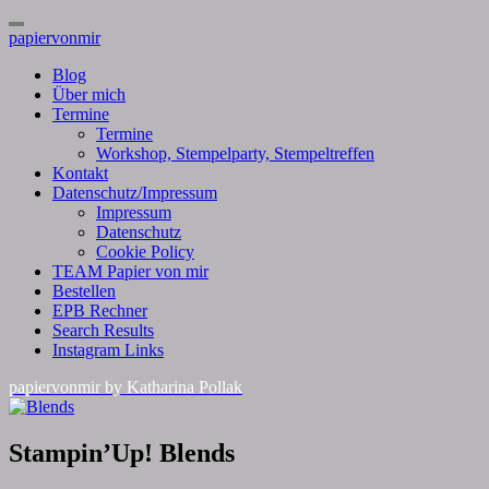
Toggle
papiervonmir
Navigation
Blog
Über mich
Termine
Termine
Workshop, Stempelparty, Stempeltreffen
Kontakt
Datenschutz/Impressum
Impressum
Datenschutz
Cookie Policy
TEAM Papier von mir
Bestellen
EPB Rechner
Search Results
Instagram Links
papiervonmir
by Katharina Pollak
Stampin’Up!
Stampin’Up! Blends
Blends