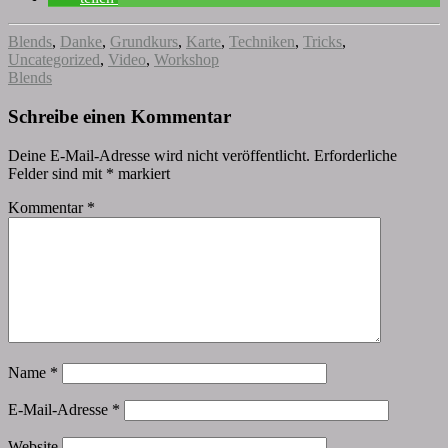
Blends
,
Danke
,
Grundkurs
,
Karte
,
Techniken
,
Tricks
,
Uncategorized
,
Video
,
Workshop
Blends
Schreibe einen Kommentar
Deine E-Mail-Adresse wird nicht veröffentlicht.
Erforderliche
Felder sind mit
*
markiert
Kommentar
*
Name
*
E-Mail-Adresse
*
Website